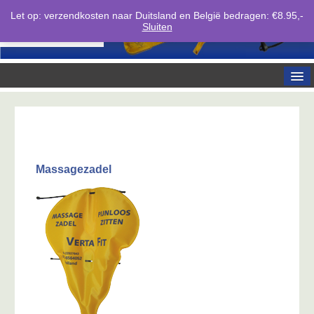
Let op: verzendkosten naar Duitsland en België bedragen: €8.95,-
Sluiten
Home
Over ons
Producten
Massagezadel
Bestellen
Reviews
Media
Contact