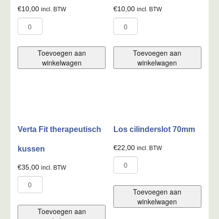
€
10,00
€
10,00
incl. BTW
incl. BTW
Zadeldek
Zadelhoes
kunstleder
type
aantal
2
aantal
Toevoegen aan
Toevoegen aan
winkelwagen
winkelwagen
Verta Fit therapeutisch
Los cilinderslot 70mm
€
22,00
kussen
incl. BTW
Los
€
35,00
incl. BTW
cilinderslot
Verta
70mm
Fit
aantal
Toevoegen aan
therapeutisch
winkelwagen
kussen
Toevoegen aan