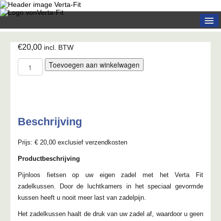
Home
€
20,00
incl. BTW
Over ons
Verta
Toevoegen aan winkelwagen
Fit
Producten
wielren
Bestellen
en
mountainbike
Reviews
zadelkussen
Beschrijving
aantal
Media
Prijs: € 20,00 exclusief verzendkosten
Contact
Productbeschrijving
Pijnloos fietsen op uw eigen zadel met het Verta Fit
zadelkussen. Door de luchtkamers in het speciaal gevormde
kussen heeft u nooit meer last van zadelpijn.
Het zadelkussen haalt de druk van uw zadel af, waardoor u geen