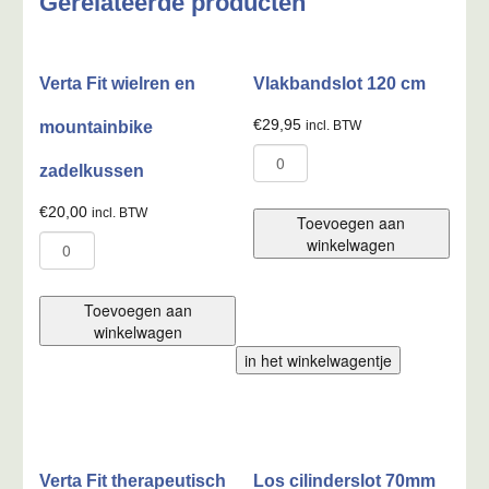
Gerelateerde producten
Verta Fit wielren en
Vlakbandslot 120 cm
€
29,95
mountainbike
incl. BTW
Vlakbandslot
zadelkussen
120
cm
€
20,00
incl. BTW
aantal
Toevoegen aan
Verta
winkelwagen
Fit
wielren
en
Toevoegen aan
mountainbike
winkelwagen
zadelkussen
in het winkelwagentje
aantal
Verta Fit therapeutisch
Los cilinderslot 70mm