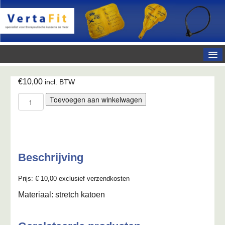
Home
€
10,00
incl. BTW
Over ons
Zadelhoes
Toevoegen aan winkelwagen
type
Producten
2
Bestellen
aantal
Reviews
Beschrijving
Media
Prijs: € 10,00 exclusief verzendkosten
Contact
Materiaal: stretch katoen