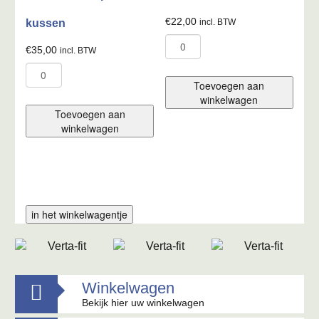
€
22,00
kussen
incl. BTW
Los
€
35,00
incl. BTW
cilinderslot
Verta
70mm
Fit
aantal
Toevoegen aan
therapeutisch
winkelwagen
kussen
Toevoegen aan
aantal
winkelwagen
in het winkelwagentje
Winkelwagen

Bekijk hier uw winkelwagen